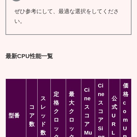
ぜひ参考にして、最適な選択をしてくださ
い。
最新CPU性能一覧
Ci
価
Ci
定
最
ne
格
ス
ne
公
格
大
ス
c
コ
レ
ス
式
ク
ク
コ
o
型番
ア
ッ
コ
U
ロ
ロ
ア
m
数
ド
ア
R
ッ
ッ
Si
U
数
Mu
L
ク
ク
ng
R