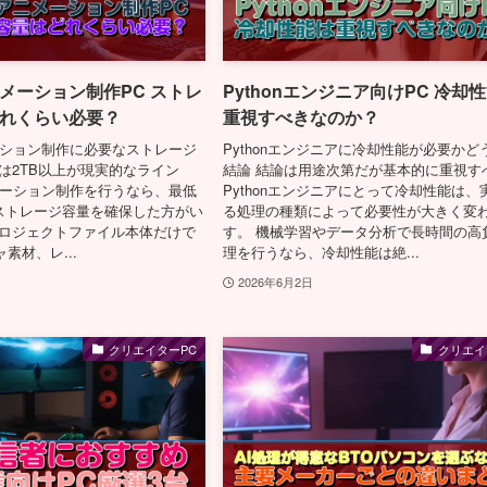
 アニメーション制作PC ストレ
Pythonエンジニア向けPC 冷却
れくらい必要？
重視すべきなのか？
ニメーション制作に必要なストレージ
Pythonエンジニアに冷却性能が必要かど
は2TB以上が現実的なライン
結論 結論は用途次第だが基本的に重視す
アニメーション制作を行うなら、最低
Pythonエンジニアにとって冷却性能は、
のストレージ容量を確保した方がい
る処理の種類によって必要性が大きく変
プロジェクトファイル本体だけで
す。 機械学習やデータ分析で長時間の高
素材、レ...
理を行うなら、冷却性能は絶...
2026年6月2日
クリエイターPC
クリエイ