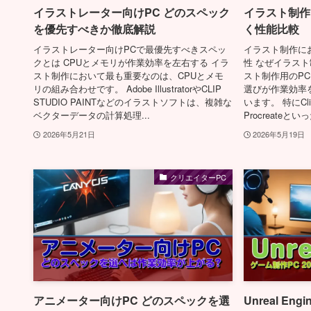
イラストレーター向けPC どのスペック
イラスト制作
を優先すべきか徹底解説
く性能比較
イラストレーター向けPCで最優先すべきスペッ
イラスト制作に
クとは CPUとメモリが作業効率を左右する イラ
性 なぜイラス
スト制作において最も重要なのは、CPUとメモ
スト制作用のP
リの組み合わせです。 Adobe IllustratorやCLIP
選びが作業効率
STUDIO PAINTなどのイラストソフトは、複雑な
います。 特にClip 
ベクターデータの計算処理...
Procreateといっ
2026年5月21日
2026年5月19日
クリエイターPC
アニメーター向けPC どのスペックを選
Unreal En