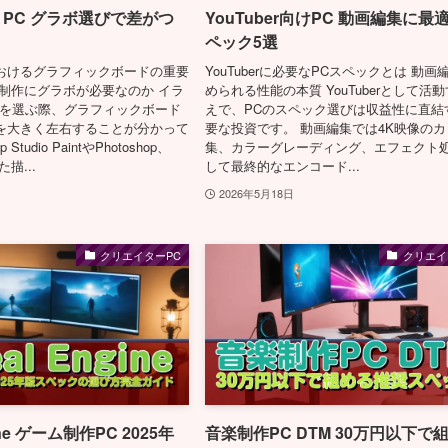
 PC グラボ選びで差がつ
YouTuber向けPC 動画編集に最
ペック5選
おけるグラフィックボードの重要
YouTuberに必要なPCスペックとは 動画
ト制作にグラボが必要なのか イラ
められる性能の本質 YouTuberとして活
Cを選ぶ際、グラフィックボード
えで、PCのスペック選びは収益性に直結
を大きく左右することが分かって
要な投資です。 動画編集では4K映像の
Studio PaintやPhotoshop、
集、カラーグレーディング、エフェクト
た描...
して最終的なエンコード...
2026年5月18日
クリエイターPC
クリエイ
gine ゲーム制作PC 2025年
音楽制作PC DTM 30万円以下で