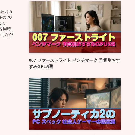
処理能力
用のPC
力で
を同時
かけなが
007 ファーストライト ベンチマーク 予算別おす
すめGPU5選