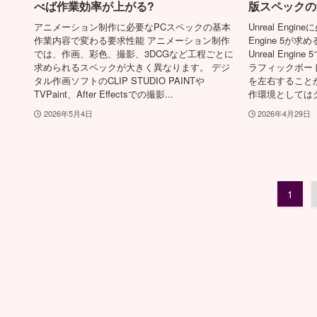
べば作業効率が上がる?
版スペックの
アニメーション制作に必要なPCスペックの基本
Unreal Engi
作業内容で変わる要求性能 アニメーション制作
Engine 5が
では、作画、彩色、撮影、3DCGなど工程ごとに
Unreal Eng
求められるスペックが大きく異なります。 デジ
ラフィックボー
タル作画ソフトのCLIP STUDIO PAINTや
を左右すること
TVPaint、After Effectsでの撮影...
作環境としてはグ
2026年5月4日
2026年4月29日
1