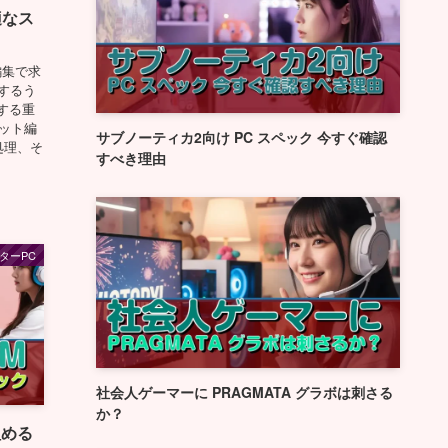
適なス
編集で求
動するう
する重
カット編
サブノーティカ2向け PC スペック 今すぐ確認
処理、そ
すべき理由
ターPC
社会人ゲーマーに PRAGMATA グラボは刺さる
か？
組める