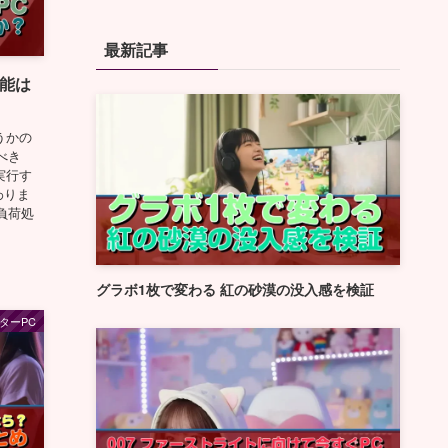
最新記事
性能は
うかの
べき
実行す
わりま
負荷処
グラボ1枚で変わる 紅の砂漠の没入感を検証
ターPC