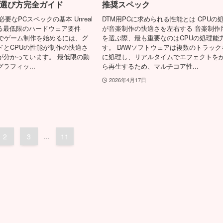
選び方完全ガイド
推奨スペック
neに必要なPCスペックの基本 Unreal
DTM用PCに求められる性能とは CPUの
求める最低限のハードウェア要件
が音楽制作の快適さを左右する 音楽制作
ine 5でゲーム制作を始めるには、グ
を選ぶ際、最も重要なのはCPUの処理能
ドとCPUの性能が制作の快適さ
す。 DAWソフトウェアは複数のトラック
が分かっています。 最低限の動
に処理し、リアルタイムでエフェクトを
ラフィッ...
ら再生するため、マルチコア性...
2026年4月17日
2
3
...
11