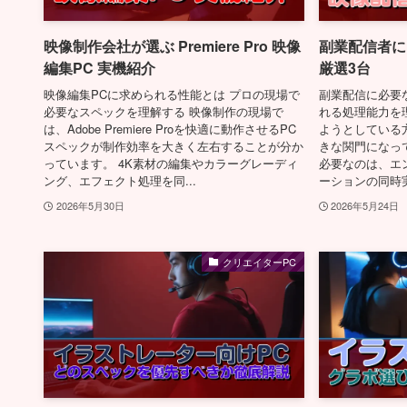
映像制作会社が選ぶ Premiere Pro 映像
副業配信者に
編集PC 実機紹介
厳選3台
映像編集PCに求められる性能とは プロの現場で
副業配信に必要
必要なスペックを理解する 映像制作の現場で
れる処理能力を
は、Adobe Premiere Proを快適に動作させるPC
ようとしている
スペックが制作効率を大きく左右することが分か
きな関門になっ
っています。 4K素材の編集やカラーグレーディ
必要なのは、エ
ング、エフェクト処理を同...
ーションの同時実
2026年5月30日
2026年5月24日
クリエイターPC