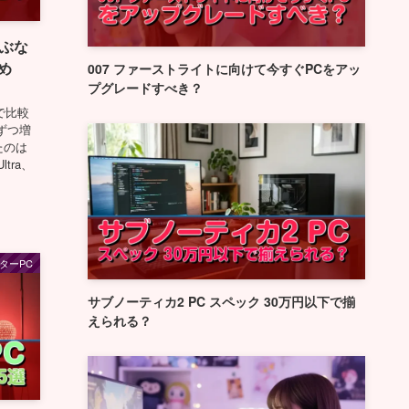
選ぶな
め
007 ファーストライトに向けて今すぐPCをアッ
プグレードすべき？
途で比較
ずつ増
たのは
tra、
ターPC
サブノーティカ2 PC スペック 30万円以下で揃
えられる？