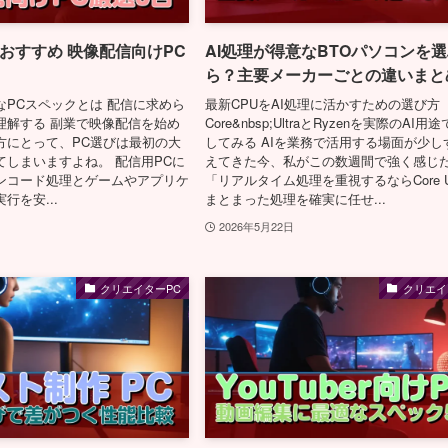
おすすめ 映像配信向けPC
AI処理が得意なBTOパソコンを
ら？主要メーカーごとの違いまと
なPCスペックとは 配信に求めら
最新CPUをAI処理に活かすための選び方
理解する 副業で映像配信を始め
Core&nbsp;UltraとRyzenを実際のAI用
方にとって、PC選びは最初の大
してみる AIを業務で活用する場面が少し
てしまいますよね。 配信用PCに
えてきた今、私がこの数週間で強く感じ
ンコード処理とゲームやアプリケ
「リアルタイム処理を重視するならCore Ul
行を安...
まとまった処理を確実に任せ...
2026年5月22日
クリエイターPC
クリエイ