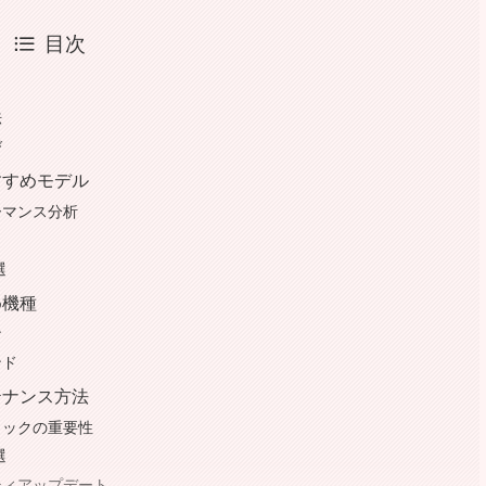
目次
法
び
すすめモデル
ーマンス分析
選
め機種
ン
ンド
テナンス方法
ェックの重要性
選
ティアップデート