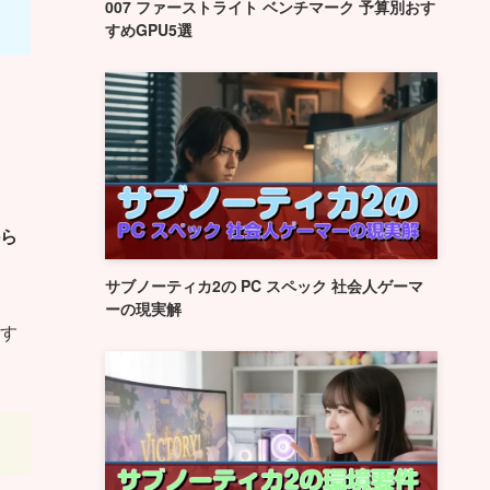
007 ファーストライト ベンチマーク 予算別おす
すめGPU5選
ら
サブノーティカ2の PC スペック 社会人ゲーマ
ーの現実解
す
。