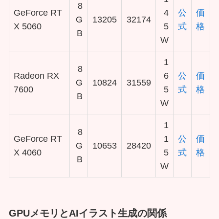
8
GeForce RT
4
公
価
G
13205
32174
X 5060
5
式
格
B
W
1
8
Radeon RX
6
公
価
G
10824
31559
7600
5
式
格
B
W
1
8
GeForce RT
1
公
価
G
10653
28420
X 4060
5
式
格
B
W
GPUメモリとAIイラスト生成の関係