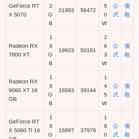
GeForce RT
2
5
公
価
21953
56472
X 5070
G
0
式
格
B
W
1
2
Radeon RX
6
6
公
価
19923
50191
7800 XT
G
3
式
格
B
W
1
1
Radeon RX
6
4
公
価
9060 XT 16
16563
39144
G
5
式
格
GB
B
W
1
1
GeForce RT
6
8
公
価
X 5060 Ti 16
15997
37979
G
0
式
格