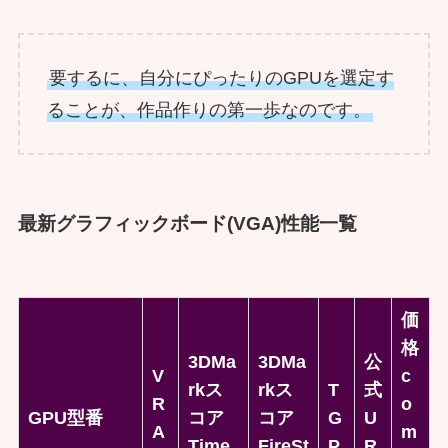
要するに、自分にぴったりのGPUを選定す
ることが、作品作りの第一歩なのです。
最新グラフィックボード(VGA)性能一覧
価
格
3DMa
3DMa
公
V
c
rkス
rkス
T
式
R
o
GPU型番
コア
コア
G
U
A
m
Time
FireSt
P
R