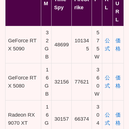
M
U
Spy
rike
L
R
L
3
5
GeForce RT
2
10134
7
公
価
48699
X 5090
G
5
5
式
格
B
W
1
3
GeForce RT
6
6
公
価
32156
77621
X 5080
G
0
式
格
B
W
1
3
Radeon RX
6
0
公
価
30157
66374
9070 XT
G
4
式
格