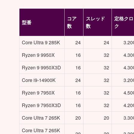
コア
スレッド
定格クロ
型番
数
数
ク
Core Ultra 9 285K
24
24
3.2
Ryzen 9 9950X
16
32
4.3
Ryzen 9 9950X3D
16
32
4.3
Core i9-14900K
24
32
3.2
Ryzen 9 7950X
16
32
4.5
Ryzen 9 7950X3D
16
32
4.2
Core Ultra 7 265K
20
20
3.3
Core Ultra 7 265K
20
20
3.3