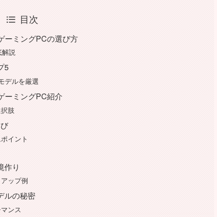
目次
ゲーミングPCの選び方
底解説
プ5
ュモデルを厳選
ゲーミングPC紹介
選択肢
選び
ムポイント
境作り
トアップ例
デルの秘密
ーマンス