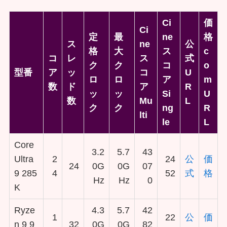
Ci
価
Ci
定
最
ne
格
ス
ne
公
格
大
ス
c
コ
レ
ス
式
ク
ク
コ
o
型番
ア
ッ
コ
U
ロ
ロ
ア
m
数
ド
ア
R
ッ
ッ
Si
U
数
Mu
L
ク
ク
ng
R
lti
le
L
Core
3.2
5.7
43
Ultra
2
24
公
価
24
0G
0G
07
9 285
4
52
式
格
Hz
Hz
0
K
Ryze
4.3
5.7
42
1
22
公
価
n 9 9
32
0G
0G
82