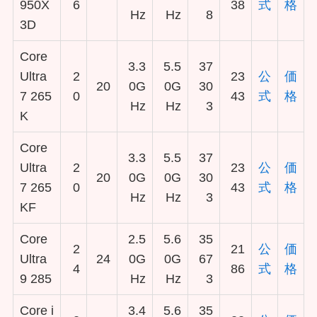
950X
6
38
式
格
Hz
Hz
8
3D
Core
3.3
5.5
37
Ultra
2
23
公
価
20
0G
0G
30
7 265
0
43
式
格
Hz
Hz
3
K
Core
3.3
5.5
37
Ultra
2
23
公
価
20
0G
0G
30
7 265
0
43
式
格
Hz
Hz
3
KF
Core
2.5
5.6
35
2
21
公
価
Ultra
24
0G
0G
67
4
86
式
格
9 285
Hz
Hz
3
Core i
3.4
5.6
35