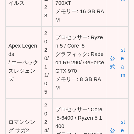
イルズ
700XT
2
メモリー: 16 GB RA
8
M
2
プロセッサー: Ryze
0
Apex Legen
n 5 / Core i5
2
st
ds
グラフィック: Rade
0/
公
e
/ エーペック
on R9 290/ GeForce
1
式
a
スレジェン
GTX 970
1/
m
ズ
メモリー: 8 GB RA
0
M
5
2
プロセッサー: Core
0
i5-6400 / Ryzen 5 1
ロマンシン
2
st
400
グ サガ2
4/
公
e