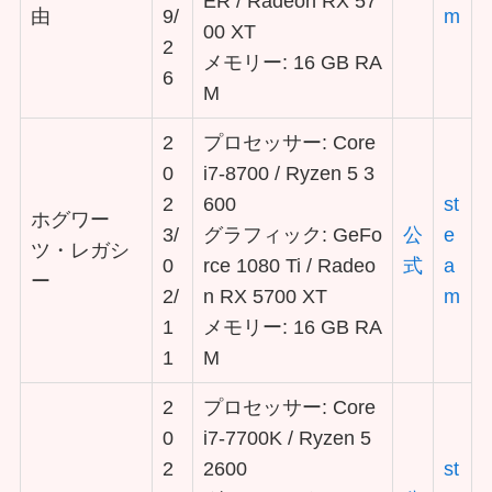
ER / Radeon RX 57
由
9/
m
00 XT
2
メモリー: 16 GB RA
6
M
2
プロセッサー: Core
0
i7-8700 / Ryzen 5 3
2
600
st
ホグワー
3/
グラフィック: GeFo
公
e
ツ・レガシ
0
rce 1080 Ti / Radeo
式
a
ー
2/
n RX 5700 XT
m
1
メモリー: 16 GB RA
1
M
2
プロセッサー: Core
0
i7-7700K / Ryzen 5
2
2600
st