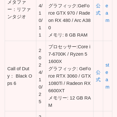
メタファ
4/
グラフィック:GeFo
公
e
ー：リファ
1
rce GTX 970 / Rade
式
a
ンタジオ
0/
on RX 480 / Arc A38
m
1
0
1
メモリ: 8 GB RAM
プロセッサー:Core i
2
7-6700K / Ryzen 5
0
1600X
2
st
Call of Dut
グラフィック: GeFo
4/
公
e
y： Black O
rce RTX 3060 / GTX
1
式
a
ps 6
1080Ti / Radeon RX
0/
m
6600XT
2
メモリー: 12 GB RA
5
M
2