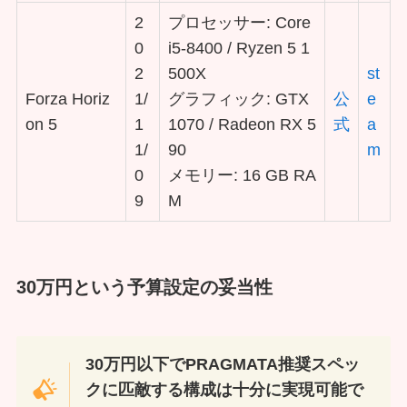
2
プロセッサー: Core
0
i5-8400 / Ryzen 5 1
2
500X
st
Forza Horiz
1/
グラフィック: GTX
公
e
on 5
1
1070 / Radeon RX 5
式
a
1/
90
m
0
メモリー: 16 GB RA
9
M
30万円という予算設定の妥当性
30万円以下でPRAGMATA推奨スペッ
クに匹敵する構成は十分に実現可能で