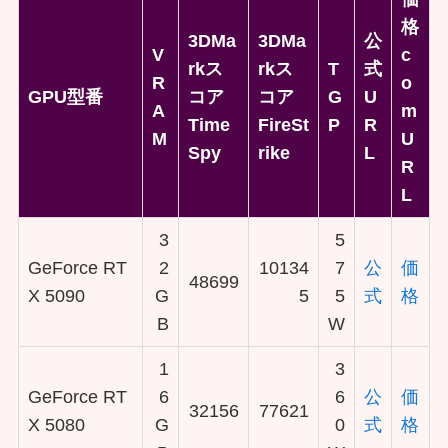
格
3DMa
3DMa
公
V
c
rkス
rkス
T
式
R
o
GPU型番
コア
コア
G
U
A
m
Time
FireSt
P
R
M
U
Spy
rike
L
R
L
3
5
GeForce RT
2
10134
7
公
価
48699
X 5090
G
5
5
式
格
B
W
1
3
GeForce RT
6
6
公
価
32156
77621
X 5080
G
0
式
格