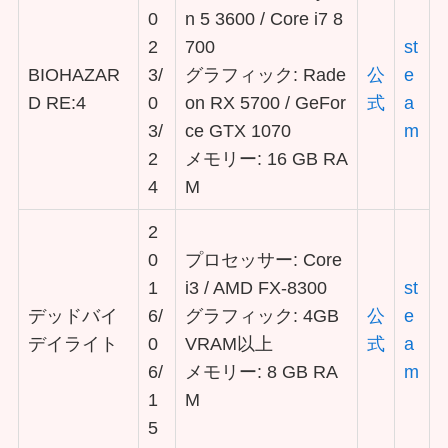
0
n 5 3600 / Core i7 8
2
700
st
BIOHAZAR
3/
グラフィック: Rade
公
e
D RE:4
0
on RX 5700 / GeFor
式
a
3/
ce GTX 1070
m
2
メモリー: 16 GB RA
4
M
2
0
プロセッサー: Core
1
i3 / AMD FX-8300
st
デッドバイ
6/
グラフィック: 4GB
公
e
デイライト
0
VRAM以上
式
a
6/
メモリー: 8 GB RA
m
1
M
5