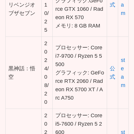
グラフィック:GeFo
リベンジオ
1
式
a
rce GTX 1060 / Rad
ブザセブン
0/
m
eon RX 570
2
メモリ: 8 GB RAM
5
2
プロセッサー: Core
0
i7-9700 / Ryzen 5 5
2
st
500
黒神話：悟
4/
公
e
グラフィック: GeFo
空
0
式
a
rce RTX 2060 / Rad
8/
m
eon RX 5700 XT / A
2
rc A750
0
2
プロセッサー: Core
0
i5-7600 / Ryzen 5 2
2
600
st