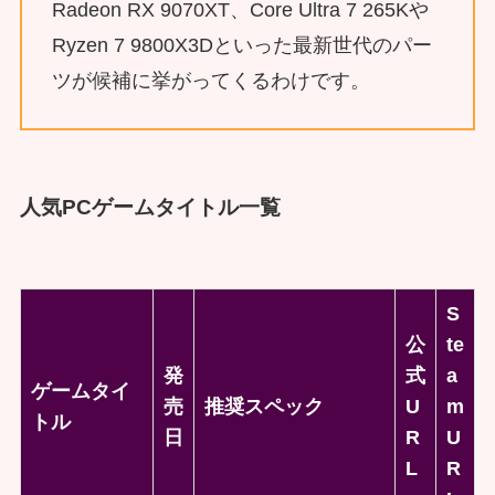
Radeon RX 9070XT、Core Ultra 7 265Kや
Ryzen 7 9800X3Dといった最新世代のパー
ツが候補に挙がってくるわけです。
人気PCゲームタイトル一覧
S
公
te
発
式
a
ゲームタイ
売
推奨スペック
U
m
トル
日
R
U
L
R