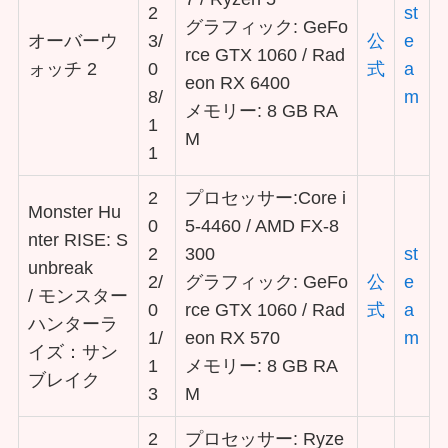
2
st
グラフィック: GeFo
オーバーウ
3/
公
e
rce GTX 1060 / Rad
ォッチ 2
0
式
a
eon RX 6400
8/
m
メモリー: 8 GB RA
1
M
1
2
プロセッサー:Core i
Monster Hu
0
5-4460 / AMD FX-8
nter RISE: S
2
300
st
unbreak
2/
グラフィック: GeFo
公
e
/ モンスター
0
rce GTX 1060 / Rad
式
a
ハンターラ
1/
eon RX 570
m
イズ：サン
1
メモリー: 8 GB RA
ブレイク
3
M
2
プロセッサー: Ryze