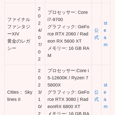
2
プロセッサー: Core
0
ファイナル
i7-9700
2
st
ファンタジ
グラフィック: GeFo
4/
公
e
ーXIV
rce RTX 2060 / Rad
0
式
a
黄金のレガ
eon RX 5600 XT
7/
m
シー
メモリー: 16 GB RA
0
M
2
2
プロセッサー:Core i
0
5-12600K / Ryzen 7
2
5800X
st
Cities： Sky
3/
グラフィック: GeFo
公
e
lines II
1
rce RTX 3080 | Rad
式
a
0/
eonRX 6800 XT
m
2
メモリー: 16 GB RA