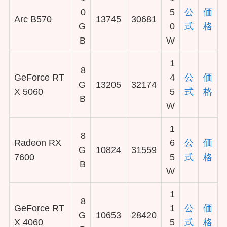
0
5
公
価
Arc B570
13745
30681
G
0
式
格
B
W
1
8
GeForce RT
4
公
価
G
13205
32174
X 5060
5
式
格
B
W
1
8
Radeon RX
6
公
価
G
10824
31559
7600
5
式
格
B
W
1
8
GeForce RT
1
公
価
G
10653
28420
X 4060
5
式
格