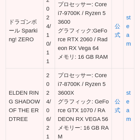
プロセッサー: Core
0
i7-9700K / Ryzen 5
2
st
ドラゴンボ
3600
4/
公
e
ール Sparki
グラフィック:GeFo
1
式
a
ng! ZERO
rce RTX 2060 / Rad
0/
m
eon RX Vega 64
1
メモリ: 16 GB RAM
1
2
プロセッサー: Core
0
i7-8700K / Ryzen 5
ELDEN RIN
2
3600X
st
G SHADOW
4/
グラフィック: GeFo
公
e
OF THE ER
0
rce GTX 1070 / RA
式
a
DTREE
6/
DEON RX VEGA 56
m
2
メモリー: 16 GB RA
1
M