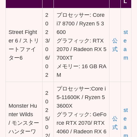
L
2
プロセッサー: Core
0
i7 8700 / Ryzen 5 3
Street Fight
2
600
st
er 6 / ストリ
3/
グラフィック: RTX
公
e
ートファイ
0
2070 / Radeon RX 5
式
a
ター6
6/
700XT
m
0
メモリー: 16 GB RA
2
M
プロセッサー:Core i
2
5-11600K / Ryzen 5
0
Monster Hu
3600X
2
st
nter Wilds
グラフィック: GeFo
5/
公
e
/ モンスター
rce RTX 2070/ RTX
0
式
a
ハンターワ
4060 / Radeon RX 6
2/
m