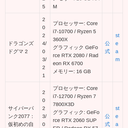
5
M
2
プロセッサー: Core
0
i7-10700 / Ryzen 5
2
st
3600X
ドラゴンズ
4/
公
e
グラフィック GeFo
ドグマ 2
0
式
a
rce RTX 2080 / Rad
3/
m
eon RX 6700
2
メモリー: 16 GB
1
プロセッサー: Core
2
i7-12700 / Ryzen 7
0
7800X3D
サイバーパ
2
st
グラフィック: GeFo
ンク2077：
3/
公
e
rce RTX 2060 SUP
仮初めの自
0
式
a