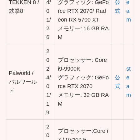
TEKKEN 8 /
4/
グラフィック: GeFo
公
e
鉄拳8
0
rce RTX 2070/ Rad
式
a
1/
eon RX 5700 XT
m
2
メモリー: 16 GB RA
6
M
2
0
プロセッサー: Core
2
i9-9900K
st
Palworld /
4/
グラフィック: GeFo
公
e
パルワール
0
rce RTX 2070
式
a
ド
1/
メモリー: 32 GB RA
m
1
M
9
2
プロセッサー:Core i
0
7 / Ryzen 5