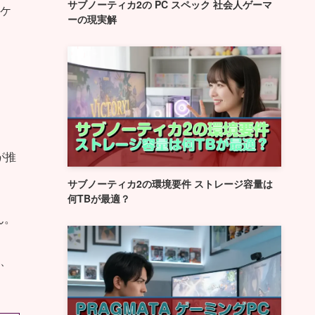
サブノーティカ2の PC スペック 社会人ゲーマ
ケ
ーの現実解
が推
サブノーティカ2の環境要件 ストレージ容量は
何TBが最適？
ん。
、