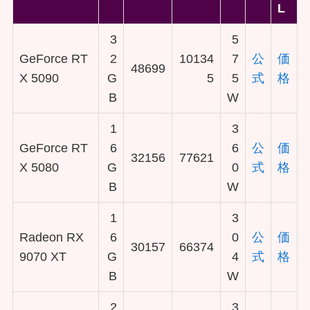
L
3
5
GeForce RT
2
10134
7
公
価
48699
X 5090
G
5
5
式
格
B
W
1
3
GeForce RT
6
6
公
価
32156
77621
X 5080
G
0
式
格
B
W
1
3
Radeon RX
6
0
公
価
30157
66374
9070 XT
G
4
式
格
B
W
2
3