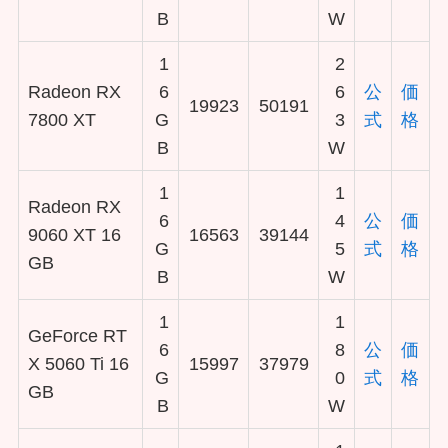
B
W
1
2
Radeon RX
6
6
公
価
19923
50191
7800 XT
G
3
式
格
B
W
1
1
Radeon RX
6
4
公
価
9060 XT 16
16563
39144
G
5
式
格
GB
B
W
1
1
GeForce RT
6
8
公
価
X 5060 Ti 16
15997
37979
G
0
式
格
GB
B
W