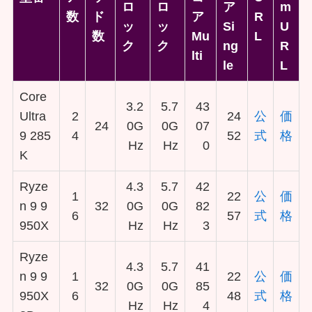
ロ
ロ
ア
m
数
ド
ア
R
ッ
ッ
Si
U
数
Mu
L
ク
ク
ng
R
lti
le
L
Core
3.2
5.7
43
Ultra
2
24
公
価
24
0G
0G
07
9 285
4
52
式
格
Hz
Hz
0
K
Ryze
4.3
5.7
42
1
22
公
価
n 9 9
32
0G
0G
82
6
57
式
格
950X
Hz
Hz
3
Ryze
4.3
5.7
41
n 9 9
1
22
公
価
32
0G
0G
85
950X
6
48
式
格
Hz
Hz
4