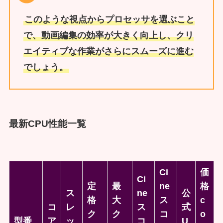
このような視点からプロセッサを選ぶこと
で、動画編集の効率が大きく向上し、クリ
エイティブな作業がさらにスムーズに進む
でしょう。
最新CPU性能一覧
Ci
価
Ci
定
最
ne
格
ス
ne
公
格
大
ス
c
コ
レ
ス
式
ク
ク
コ
o
型番
ア
ッ
コ
U