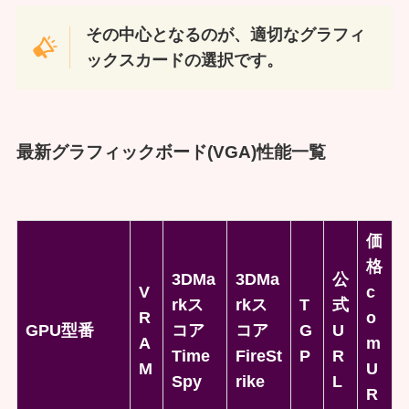
その中心となるのが、適切なグラフィ
ックスカードの選択です。
最新グラフィックボード(VGA)性能一覧
価
格
3DMa
3DMa
公
V
c
rkス
rkス
T
式
R
o
GPU型番
コア
コア
G
U
A
m
Time
FireSt
P
R
M
U
Spy
rike
L
R