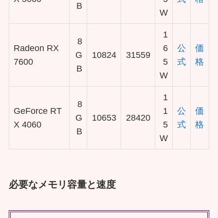
B
W
1
8
Radeon RX
6
公
価
G
10824
31559
7600
5
式
格
B
W
1
8
GeForce RT
1
公
価
G
10653
28420
X 4060
5
式
格
B
W
必要なメモリ容量と速度