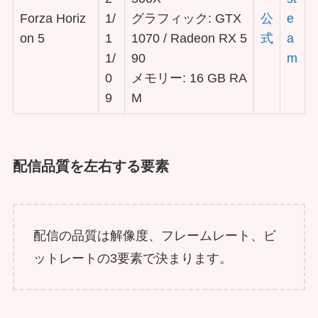
Forza Horiz
1/
グラフィック: GTX
公
e
on 5
1
1070 / Radeon RX 5
式
a
1/
90
m
0
メモリー: 16 GB RA
9
M
配信品質を左右する要素
配信の品質は解像度、フレームレート、ビ
ットレートの3要素で決まります。