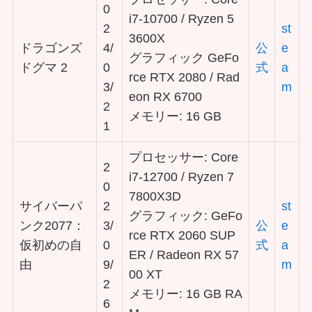
0
i7-10700 / Ryzen 5
2
st
3600X
ドラゴンズ
4/
公
e
グラフィック GeFo
ドグマ 2
0
式
a
rce RTX 2080 / Rad
3/
m
eon RX 6700
2
メモリー: 16 GB
1
プロセッサー: Core
2
i7-12700 / Ryzen 7
0
7800X3D
サイバーパ
2
st
グラフィック: GeFo
ンク2077：
3/
公
e
rce RTX 2060 SUP
仮初めの自
0
式
a
ER / Radeon RX 57
由
9/
m
00 XT
2
メモリー: 16 GB RA
6