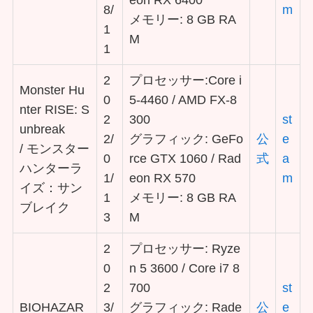
eon RX 6400
8/
m
メモリー: 8 GB RA
1
M
1
2
プロセッサー:Core i
Monster Hu
0
5-4460 / AMD FX-8
nter RISE: S
2
300
st
unbreak
2/
グラフィック: GeFo
公
e
/ モンスター
0
rce GTX 1060 / Rad
式
a
ハンターラ
1/
eon RX 570
m
イズ：サン
1
メモリー: 8 GB RA
ブレイク
3
M
2
プロセッサー: Ryze
0
n 5 3600 / Core i7 8
2
700
st
BIOHAZAR
3/
グラフィック: Rade
公
e