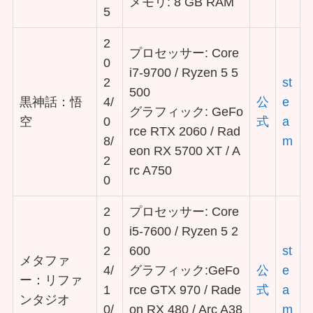
メモリ: 8 GB RAM
5
2
プロセッサー: Core
0
i7-9700 / Ryzen 5 5
2
st
500
黒神話：悟
4/
公
e
グラフィック: GeFo
空
0
式
a
rce RTX 2060 / Rad
8/
m
eon RX 5700 XT / A
2
rc A750
0
2
プロセッサー: Core
0
i5-7600 / Ryzen 5 2
2
600
st
メタファ
4/
グラフィック:GeFo
公
e
ー：リファ
1
rce GTX 970 / Rade
式
a
ンタジオ
0/
on RX 480 / Arc A38
m