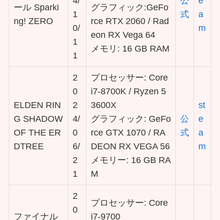
4/
公
e
ール Sparki
グラフィック:GeFo
1
式
a
ng! ZERO
rce RTX 2060 / Rad
0/
m
eon RX Vega 64
1
メモリ: 16 GB RAM
1
2
プロセッサー: Core
0
i7-8700K / Ryzen 5
ELDEN RIN
2
3600X
st
G SHADOW
4/
グラフィック: GeFo
公
e
OF THE ER
0
rce GTX 1070 / RA
式
a
DTREE
6/
DEON RX VEGA 56
m
2
メモリー: 16 GB RA
1
M
2
プロセッサー: Core
0
ファイナル
i7-9700