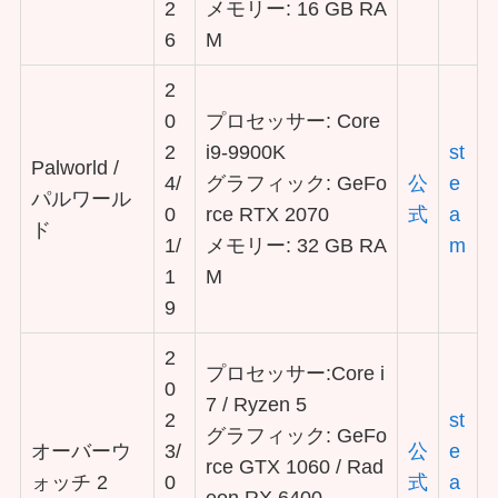
2
メモリー: 16 GB RA
6
M
2
0
プロセッサー: Core
2
i9-9900K
st
Palworld /
4/
グラフィック: GeFo
公
e
パルワール
0
rce RTX 2070
式
a
ド
1/
メモリー: 32 GB RA
m
1
M
9
2
プロセッサー:Core i
0
7 / Ryzen 5
2
st
グラフィック: GeFo
オーバーウ
3/
公
e
rce GTX 1060 / Rad
ォッチ 2
0
式
a