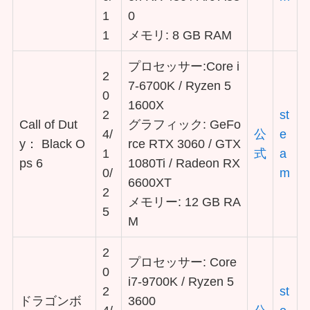
1
0
1
メモリ: 8 GB RAM
プロセッサー:Core i
2
7-6700K / Ryzen 5
0
1600X
2
st
Call of Dut
グラフィック: GeFo
4/
公
e
y： Black O
rce RTX 3060 / GTX
1
式
a
ps 6
1080Ti / Radeon RX
0/
m
6600XT
2
メモリー: 12 GB RA
5
M
2
プロセッサー: Core
0
i7-9700K / Ryzen 5
2
st
ドラゴンボ
3600