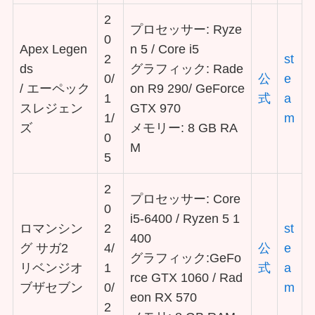
2
プロセッサー: Ryze
0
Apex Legen
n 5 / Core i5
2
st
ds
グラフィック: Rade
0/
公
e
/ エーペック
on R9 290/ GeForce
1
式
a
スレジェン
GTX 970
1/
m
ズ
メモリー: 8 GB RA
0
M
5
2
プロセッサー: Core
0
i5-6400 / Ryzen 5 1
ロマンシン
2
st
400
グ サガ2
4/
公
e
グラフィック:GeFo
リベンジオ
1
式
a
rce GTX 1060 / Rad
ブザセブン
0/
m
eon RX 570
2