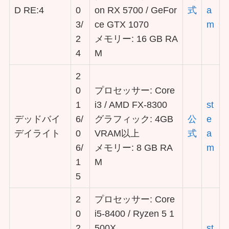
D RE:4
0
on RX 5700 / GeFor
式
a
3/
ce GTX 1070
m
2
メモリー: 16 GB RA
4
M
2
0
プロセッサー: Core
1
i3 / AMD FX-8300
st
デッドバイ
6/
グラフィック: 4GB
公
e
デイライト
0
VRAM以上
式
a
6/
メモリー: 8 GB RA
m
1
M
5
2
プロセッサー: Core
0
i5-8400 / Ryzen 5 1
2
500X
st