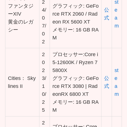
2
st
ファンタジ
グラフィック: GeFo
4/
公
e
ーXIV
rce RTX 2060 / Rad
0
式
a
黄金のレガ
eon RX 5600 XT
7/
m
シー
メモリー: 16 GB RA
0
M
2
2
プロセッサー:Core i
0
5-12600K / Ryzen 7
2
5800X
st
Cities： Sky
3/
グラフィック: GeFo
公
e
lines II
1
rce RTX 3080 | Rad
式
a
0/
eonRX 6800 XT
m
2
メモリー: 16 GB RA
5
M
2
プロセッサー: Core