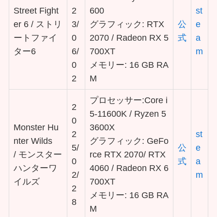
Street Fight
2
600
st
er 6 / ストリ
3/
グラフィック: RTX
公
e
ートファイ
0
2070 / Radeon RX 5
式
a
ター6
6/
700XT
m
0
メモリー: 16 GB RA
2
M
プロセッサー:Core i
2
5-11600K / Ryzen 5
0
Monster Hu
3600X
2
st
nter Wilds
グラフィック: GeFo
5/
公
e
/ モンスター
rce RTX 2070/ RTX
0
式
a
ハンターワ
4060 / Radeon RX 6
2/
m
イルズ
700XT
2
メモリー: 16 GB RA
8
M