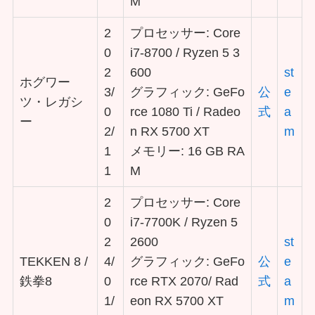
M
2
プロセッサー: Core
0
i7-8700 / Ryzen 5 3
2
600
st
ホグワー
3/
グラフィック: GeFo
公
e
ツ・レガシ
0
rce 1080 Ti / Radeo
式
a
ー
2/
n RX 5700 XT
m
1
メモリー: 16 GB RA
1
M
2
プロセッサー: Core
0
i7-7700K / Ryzen 5
2
2600
st
TEKKEN 8 /
4/
グラフィック: GeFo
公
e
鉄拳8
0
rce RTX 2070/ Rad
式
a
1/
eon RX 5700 XT
m