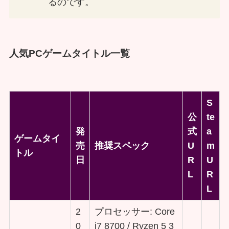
るのです。
人気PCゲームタイトル一覧
S
公
te
発
式
a
ゲームタイ
売
推奨スペック
U
m
トル
日
R
U
L
R
L
2
プロセッサー: Core
0
i7 8700 / Ryzen 5 3