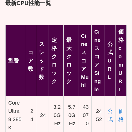
最新CPU性能一覧
Ci
価
Ci
定
最
ne
格
ス
ne
公
格
大
ス
c
コ
レ
ス
式
ク
ク
コ
o
型番
ア
ッ
コ
U
ロ
ロ
ア
m
数
ド
ア
R
ッ
ッ
Si
U
数
Mu
L
ク
ク
ng
R
lti
le
L
Core
3.2
5.7
43
Ultra
2
24
公
価
24
0G
0G
07
9 285
4
52
式
格
Hz
Hz
0
K