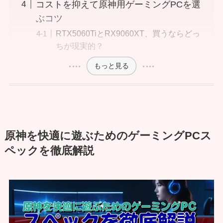
コストを抑えて原神用ゲーミングPCを選
ぶコツ
RTX5060TiとRX9060XT、買うならどっ
ちが現実的？
もっと見る
原神を快適に遊ぶためのゲーミングPCス
ペックを徹底解説