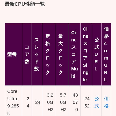
最新CPU性能一覧
Ci
価
Ci
定
最
ne
格
ス
ne
公
格
大
ス
c
コ
レ
ス
式
ク
ク
コ
o
型番
ア
ッ
コ
U
ロ
ロ
ア
m
数
ド
ア
R
ッ
ッ
Si
U
数
Mu
L
ク
ク
ng
R
lti
le
L
Core
3.2
5.7
43
Ultra
2
24
公
価
24
0G
0G
07
9 285
4
52
式
格
Hz
Hz
0
K